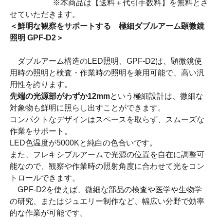
※本商品は【送料＋代引手数料】を無料とさ
せていただきます。
＜鮮明な観察をサポートする 極細ダブルアーム顕微鏡
照明 GPF-D2＞
ダブルアーム構造のLED照明、GPF-D2は、顕微鏡使
用時の照明と検査・作業時の照明を兼用可能で、高い汎
用性を誇ります。
先端の光源部がわずか12mm
という極細設計は、微細な
対象物も鮮明に照らし出すことができます。
コンパクトなデザインはスペースを取らず、スムーズな
作業をサポート。
LED色温度が5000Kと純白の色合いです。
また、フレキシブルアームで光源の位置を自在に調整可
能なので、観察や作業時の照射角度に合わせて光をコン
トロールできます。
GPF-D2を使えば、微細な部品の検査や医学や生物学
の研究、またはジュエリー制作など、幅広い分野で効率
的な作業が可能です。