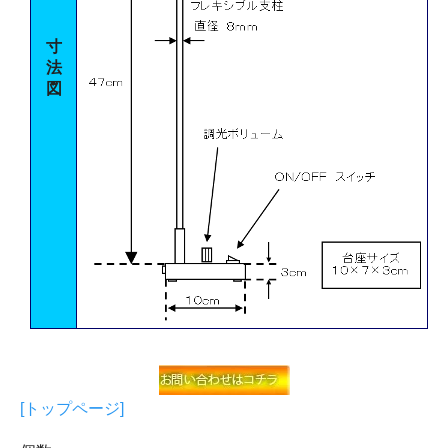
寸
法
図
[トップページ]