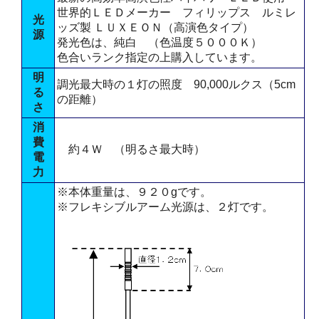
世界的ＬＥＤメーカー フィリップス ルミレ
光
ッズ製 ＬＵＸＥＯＮ（高演色タイプ）
源
発光色は、純白 （色温度５０００Ｋ）
色合いランク指定の上購入しています。
明
調光最大時の１灯の照度 90,000ルクス（5cm
る
の距離）
さ
消
費
約４Ｗ （明るさ最大時）
電
力
※本体重量は、９２０gです。
※フレキシブルアーム光源は、２灯です。