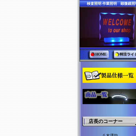
検査照明 作業照明 顕微鏡
HOME
特注ライ
店長のコーナー
八木澤均