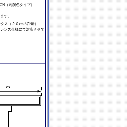
EON（高演色タイプ）
います。
00ルクス（２０cmの距離）
るレンズ仕様にて対応させて