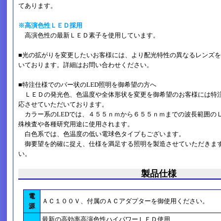
てあります。
※高演色性ＬＥＤ採用
高演色性の最新ＬＥＤ素子を使用しています。
■光の拡がりを変更したいお客様には、より配光特性の異なるレンズ
いております。詳細はお問い合わせください。
■特注仕様でのバー状のLED照明を御希望の方へ
ＬＥＤの発光色、色温度や全体形状を変更を御希望のお客様には特
応させていただいております。
カラー系のLEDでは、４５５ｎｍから６５５ｎｍまでの波長範囲の
殊検査や各種研究用途に使用されます。
白色系では、色温度の低い電球色タイプもございます。
御要望を的確に捉え、仕様を満足する照明を製造させていただきま
い。
製品仕様
電
ＡＣ１００Ｖ、付属のＡＣアダプターを御使用ください。
源
最新の高効率高演色性ハイパワーＬＥＤ使用