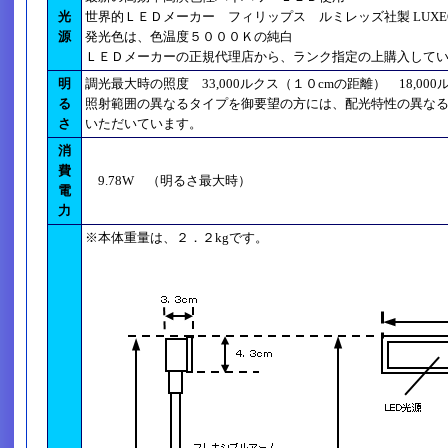
光
世界的ＬＥＤメーカー フィリップス ルミレッズ社製 LUX
源
発光色は、色温度５０００Ｋの純白
ＬＥＤメーカーの正規代理店から、ランク指定の上購入して
明
調光最大時の照度 33,000ルクス（１０cmの距離） 18,0
る
照射範囲の異なるタイプを御要望の方には、配光特性の異な
さ
いただいています。
消
費
9.78W （明るさ最大時）
電
力
※本体重量は、２．２kgです。