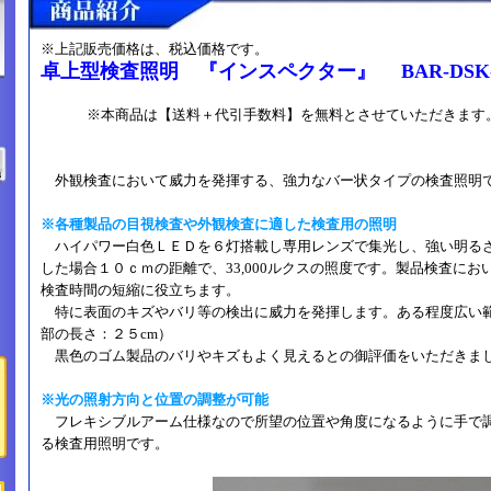
※上記販売価格は、税込価格です。
卓上型検査照明 『インスペクター』 BAR-DSK-
※本商品は【送料＋代引手数料】を無料とさせていただきます
外観検査において威力を発揮する、強力なバー状タイプの検査照明
※各種製品の目視検査や外観検査に適した検査用の照明
ハイパワー白色ＬＥＤを６灯搭載し専用レンズで集光し、強い明る
した場合１０ｃｍの距離で、33,000ルクスの照度です。製品検査に
検査時間の短縮に役立ちます。
特に表面のキズやバリ等の検出に威力を発揮します。ある程度広い
部の長さ：２５cm）
黒色のゴム製品のバリやキズもよく見えるとの御評価をいただきま
※光の照射方向と位置の調整が可能
フレキシブルアーム仕様なので所望の位置や角度になるように手で
る検査用照明です。