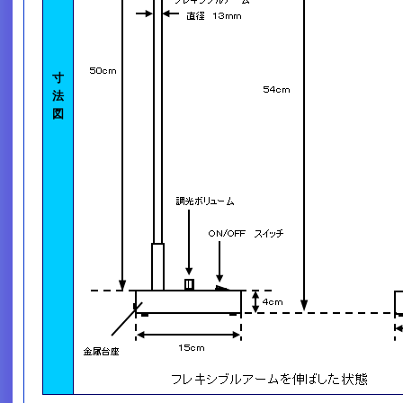
寸
法
図