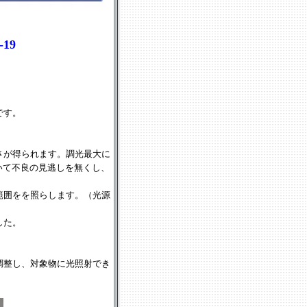
19
。
です。
さが得られます。調光最大に
おいて不良の見逃しを無くし、
範囲をを照らします。（光源
した。
調整し、対象物に光照射でき