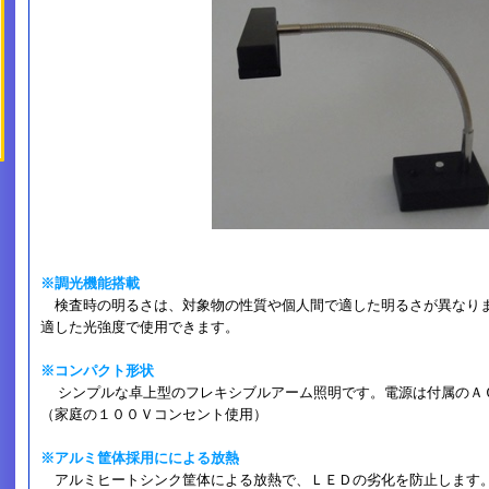
※調光機能搭載
検査時の明るさは、対象物の性質や個人間で適した明るさが異なり
適した光強度で使用できます。
※コンパクト形状
シンプルな卓上型のフレキシブルアーム照明です。電源は付属のＡ
（家庭の１００Ｖコンセント使用）
※アルミ筐体採用にによる放熱
アルミヒートシンク筐体による放熱で、ＬＥＤの劣化を防止します