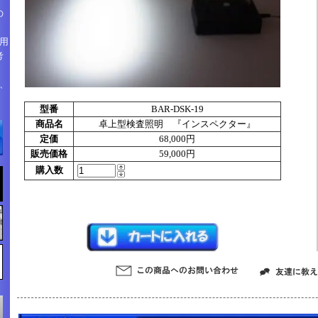
の
用
考
、
型番
BAR-DSK-19
商品名
卓上型検査照明 『インスペクター』
定価
68,000円
販売価格
59,000円
購入数